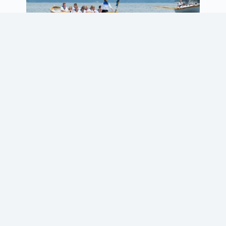
Åsa Wentzel
Ekonom
Epost
070-462 12 56