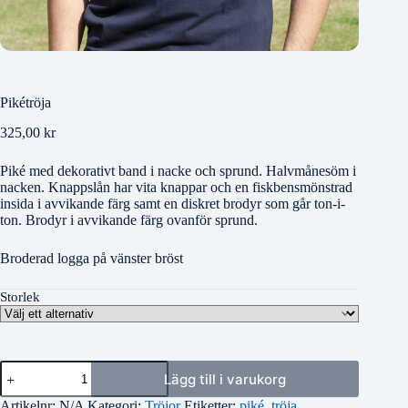
Pikétröja
325,00
kr
Piké med dekorativt band i nacke och sprund. Halvmånesöm i
nacken. Knappslån har vita knappar och en fiskbensmönstrad
insida i avvikande färg samt en diskret brodyr som går ton-i-
ton. Brodyr i avvikande färg ovanför sprund.
Broderad logga på vänster bröst
Storlek
Pikétröja
Lägg till i varukorg
mängd
Artikelnr:
N/A
Kategori:
Tröjor
Etiketter:
piké
,
tröja