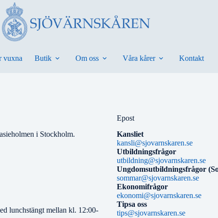
r vuxna
Butik
Om oss
Våra kårer
Kontakt
Epost
lasieholmen i Stockholm.
Kansliet
kansli@sjovarnskaren.se
Utbildningsfrågor
utbildning@sjovarnskaren.se
Ungdomsutbildningsfrågor (S
sommar@sjovarnskaren.se
Ekonomifrågor
ekonomi@sjovarnskaren.se
Tipsa oss
ed lunchstängt mellan kl. 12:00-
tips@sjovarnskaren.se