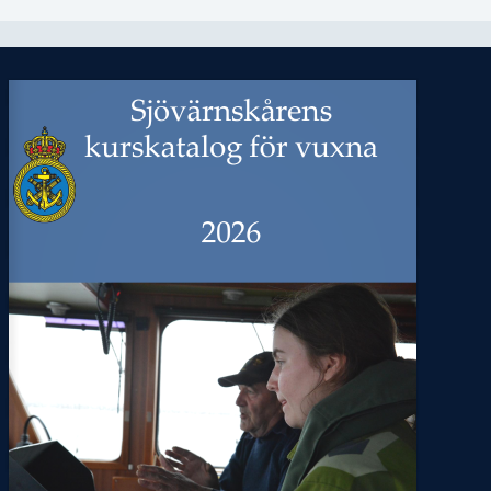
Sjövärnskårens
kurskatalog
för
vuxna
202
6