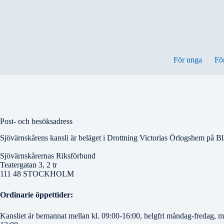
Hoppa
till
innehåll
För unga
Fö
Post- och besöksadress
Sjövärnskårens kansli är beläget i Drottning Victorias Örlogshem på B
Sjövärnskårernas Riksförbund
Teatergatan 3, 2 tr
111 48 STOCKHOLM
Ordinarie öppettider:
Kansliet är bemannat mellan kl. 09:00-16:00, helgfri måndag-fredag, m