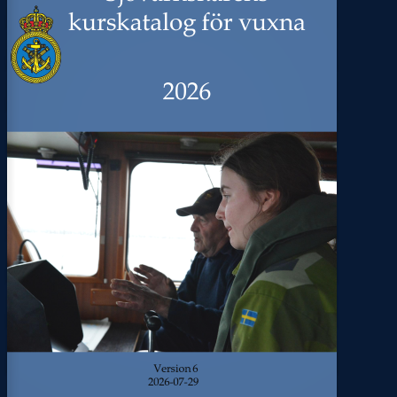
kurskatalog
för
vuxna
202
6
Version
6
202
6
-
07
-
29