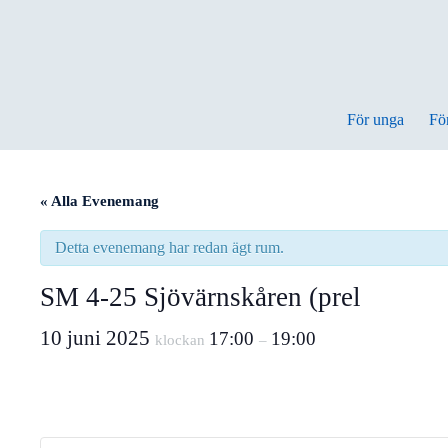
Hoppa
till
innehåll
För unga
Fö
« Alla Evenemang
Detta evenemang har redan ägt rum.
SM 4-25 Sjövärnskåren (prel
10 juni 2025
17:00
19:00
klockan
–