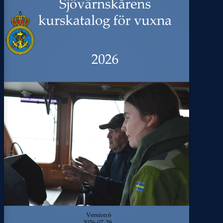
Sjövärnskårens
kurskatalog
för
vuxna
202
6
Version
6
202
6
-
07
-
29